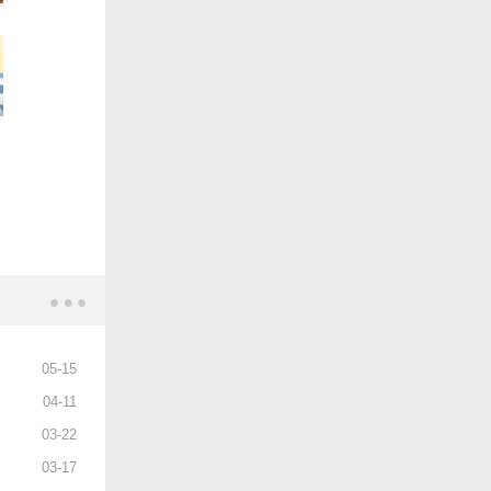
05
-
15
04
-
11
03
-
22
03
-
17