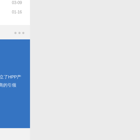
03
-
09
01
-
16
立了HPP产
商的引领