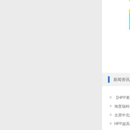
新闻资讯
【HPP
海普瑞科
太原中北
HPP超